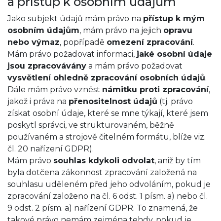
a přístup k osobním údajům
Jako subjekt údajů mám právo na
přístup k mým
osobním údajům
, mám právo na jejich
opravu
nebo výmaz
, popřípadě
omezení zpracování
.
Mám právo požadovat informaci,
jaké osobní údaje
jsou zpracovávány
a mám právo požadovat
vysvětlení ohledně zpracování osobních údajů
.
Dále mám právo vznést
námitku proti zpracování
,
jakož i práva na
přenositelnost údajů
(tj. právo
získat osobní údaje, které se mne týkají, které jsem
poskytl správci, ve strukturovaném, běžně
používaném a strojově čitelném formátu, blíže viz.
čl. 20 nařízení GDPR).
Mám právo
souhlas kdykoli odvolat
, aniž by tím
byla dotčena zákonnost zpracování založená na
souhlasu uděleném před jeho odvoláním, pokud je
zpracování založeno na čl. 6 odst. 1 písm. a) nebo čl.
9 odst. 2 písm. a) nařízení GDPR. To znamená, že
takové právo nemám zejména tehdy, pokud je