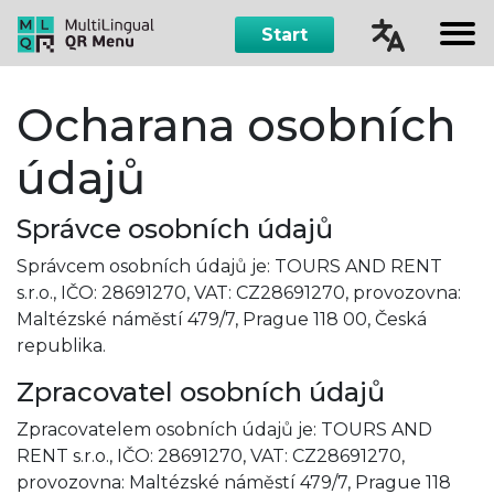
Start
Čeština
Ocharana osobních
English
údajů
Русский
Správce osobních údajů
Español
Správcem osobních údajů je: TOURS AND RENT
s.r.o., IČO: 28691270, VAT: CZ28691270, provozovna:
Maltézské náměstí 479/7, Prague 118 00, Česká
republika.
Zpracovatel osobních údajů
Zpracovatelem osobních údajů je: TOURS AND
RENT s.r.o., IČO: 28691270, VAT: CZ28691270,
provozovna: Maltézské náměstí 479/7, Prague 118