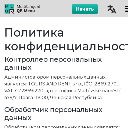
Начать
Čeština
Политика
English
конфиденциальнос
Русский
Контроллер персональных
Español
данных
Администратором персональных данных
является: TOURS AND RENT s.r.o., IČO: 28691270,
VAT: CZ28691270, адрес офиса Maltézské náměstí
479/7, Прага 118 00, Чешская Республика.
Обработчик персональных
данных
Обработчиком персональных данных является: