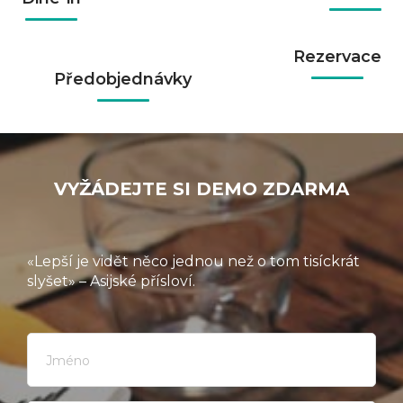
Rezervace
Předobjednávky
VYŽÁDEJTE SI DEMO ZDARMA
«Lepší je vidět něco jednou než o tom tisíckrát
slyšet» – Asijské přísloví.