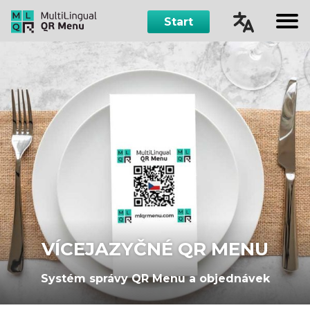
Start
Čeština
English
Русский
Español
VÍCEJAZYČNÉ QR MENU
Systém správy QR Menu a objednávek