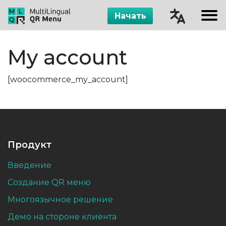
Начать
Čeština
My account
English
[woocommerce_my_account]
Русский
Español
Продукт
Введение
Создание QR меню
Многоязычное решение
Демо на стороне клиента