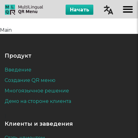
Начать
Čeština
Main
English
Русский
Продукт
Español
Введение
Создание QR меню
Многоязычное решение
Демо на стороне клиента
1
Клиенты и заведения
Стать клиентом