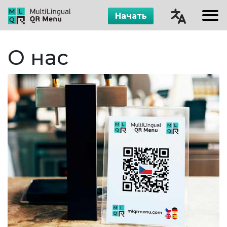
Начать
Čeština
О нас
English
Русский
Español