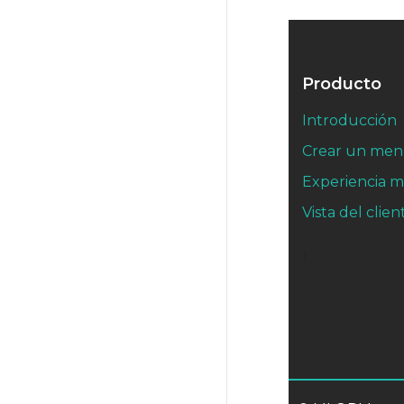
Producto
Introducción
Crear un me
Experiencia m
Vista del clien
1