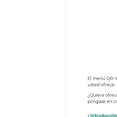
El menú QR mu
usted ofrece.
¿Quiere ofrec
póngase en co
Introducció