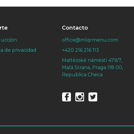
rte
Contacto
ducción
office@mlqrmenu.com
ca de privacidad
+420 216 216 113
Maltézské náměstí 479/7,
Malá Strana, Praga 118 00,
Republica Checa