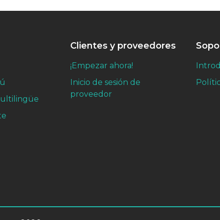
Clientes y proveedores
Sopo
¡Empezar ahora!
Intro
nú
Inicio de sesión de
Políti
proveedor
ultilingüe
te